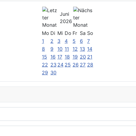
Juni
2026
Mo
Di
Mi
Do
Fr
Sa
So
1
2
3
4
5
6
7
8
9
10
11
12
13
14
15
16
17
18
19
20
21
22
23
24
25
26
27
28
29
30