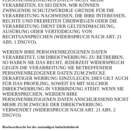
VERARBEITEN, ES SEI DENN, WIR KÖNNEN
ZWINGENDE SCHUTZWÜRDIGE GRÜNDE FÜR DIE
VERARBEITUNG NACHWEISEN, DIE IHRE INTERESSEN,
RECHTE UND FREIHEITEN ÜBERWIEGEN ODER DIE
VERARBEITUNG DIENT DER GELTENDMACHUNG,
AUSÜBUNG ODER VERTEIDIGUNG VON
RECHTSANSPRÜCHEN (WIDERSPRUCH NACH ART. 21
ABS. 1 DSGVO).
WERDEN IHRE PERSONENBEZOGENEN DATEN
VERARBEITET, UM DIREKTWERBUNG ZU BETREIBEN,
SO HABEN SIE DAS RECHT, JEDERZEIT WIDERSPRUCH
GEGEN DIE VERARBEITUNG SIE BETREFFENDER
PERSONENBEZOGENER DATEN ZUM ZWECKE
DERARTIGER WERBUNG EINZULEGEN; DIES GILT AUCH
FÜR DAS PROFILING, SOWEIT ES MIT SOLCHER
DIREKTWERBUNG IN VERBINDUNG STEHT. WENN SIE
WIDERSPRECHEN, WERDEN IHRE
PERSONENBEZOGENEN DATEN ANSCHLIESSEND NICHT
MEHR ZUM ZWECKE DER DIREKTWERBUNG
VERWENDET (WIDERSPRUCH NACH ART. 21 ABS. 2
DSGVO).
Beschwerde­recht bei der zuständigen Aufsichts­behörde