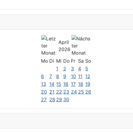
April
2026
Mo
Di
Mi
Do
Fr
Sa
So
1
2
3
4
5
6
7
8
9
10
11
12
13
14
15
16
17
18
19
20
21
22
23
24
25
26
27
28
29
30