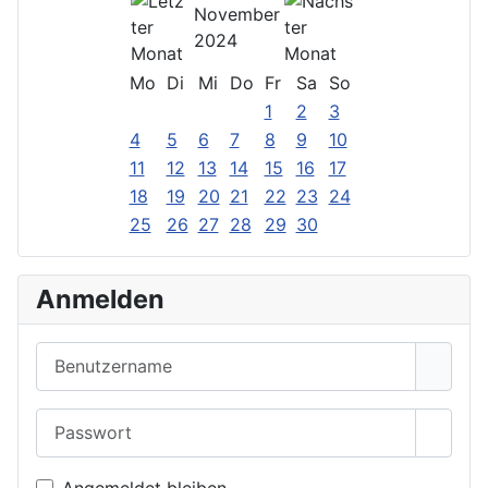
November
2024
Mo
Di
Mi
Do
Fr
Sa
So
1
2
3
4
5
6
7
8
9
10
11
12
13
14
15
16
17
18
19
20
21
22
23
24
25
26
27
28
29
30
Anmelden
Benutzername
Passwort
Passwo