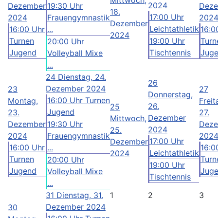
2024
Dezember
19:30 Uhr
Deze
18.
17:00 Uhr
2024
Frauengymnastik
202
Dezember
Leichtathletik
16:00 Uhr
...
16:0
2024
Turnen
19:00 Uhr
Turn
20:00 Uhr
Jugend
Tischtennis
Jug
Volleyball Mixe
...
24
Dienstag, 24.
26
Dezember 2024
23
27
Donnerstag,
16:00 Uhr Turnen
Montag,
Freit
26.
25
Jugend
23.
27.
Dezember
Mittwoch,
Dezember
19:30 Uhr
Deze
2024
25.
2024
Frauengymnastik
202
17:00 Uhr
Dezember
16:00 Uhr
...
16:0
Leichtathletik
2024
Turnen
Turn
20:00 Uhr
19:00 Uhr
Jugend
Jug
Volleyball Mixe
Tischtennis
...
31
Dienstag, 31.
1
2
3
Dezember 2024
30