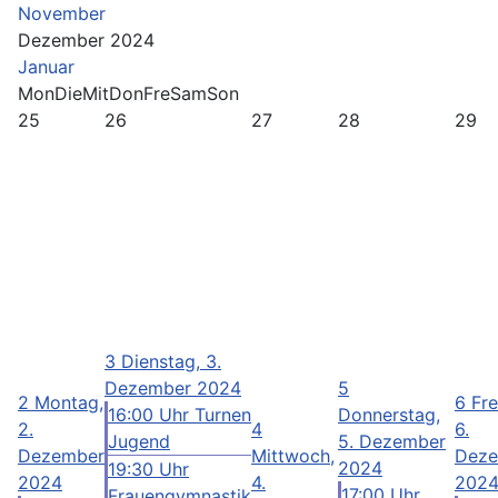
November
Dezember 2024
Januar
Mon
Die
Mit
Don
Fre
Sam
Son
25
26
27
28
29
3
Dienstag, 3.
Dezember 2024
5
2
Montag,
6
Fre
16:00 Uhr Turnen
Donnerstag,
2.
4
6.
Jugend
5. Dezember
Dezember
Mittwoch,
Deze
2024
19:30 Uhr
2024
4.
202
17:00 Uhr
Frauengymnastik