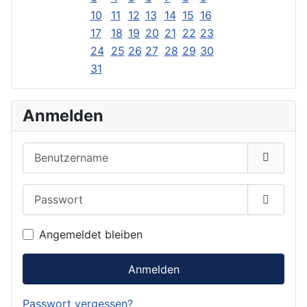
10
11
12
13
14
15
16
17
18
19
20
21
22
23
24
25
26
27
28
29
30
31
Anmelden
Benutzername
Passwort
Passwor
Angemeldet bleiben
Anmelden
Passwort vergessen?